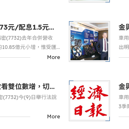
動」主題，展出全系列AM
獎。
馬達技術，宣示企業全面布
鏈。
73元/配息1.5元；
金
(7732)去年合併營收
車用
與
年的10.85億元小增，惟受匯
出明
化
2%下降至29%
More
收看雙位數增，切入
金
7732)今(9)日舉行法說
車用
虧
3季
合改
More
年同