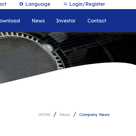
act
Language
Login/Register
English
ownload
News
Investor
Contact
繁體中文
ew Products
Company News
Stakeholder
opment
Recruit Talents
Financial Information
Monthly Revenue Report
pment
Consolidated Quarterly
Shareholder Column
Shareholder
Financial Reports
ng Shop in
Investor Conference
Corporate Governance
ESG Sustainable
Corporate Sustainability
Individual Annual
Development
Report (CSR)
Dividend distribution
Services&Support
Financial Report
on Molding
over the years
Sustainable
Board of Directors
Development Practical
Contact Person
Internal Audit
Policy
HOME
News
Company News
EFC Material
Important Regulations
Environmental Protection