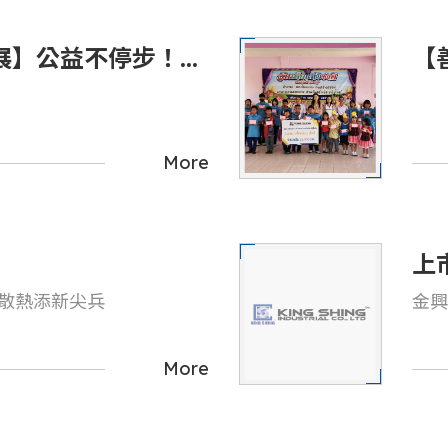
進展】公益不停步！我
【
扶助、教育培力與社
2
會
More
上
用散熱添新尖兵
金興
More