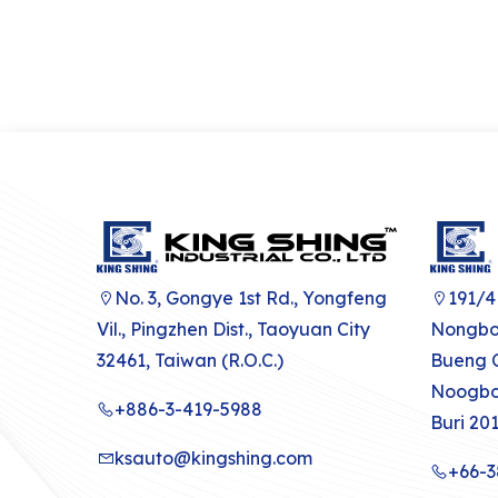
No. 3, Gongye 1st Rd., Yongfeng
191/4
Vil., Pingzhen Dist., Taoyuan City
Nongbo
32461, Taiwan (R.O.C.)
Bueng C
Noogbo
+886-3-419-5988
Buri 20
ksauto@kingshing.com
+66-3