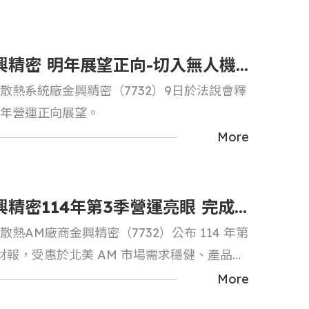
興精密 明年展望正向-切入無人機
散熱系統廠金興精密（7732）9日於法說會釋
移動式物流載具，加上泰國廠自動
年營運正向展望。
產線啟動，營收可望雙位數成長
More
興精密114年第3季營運亮眼 完成
散熱AM廠商金興精密（7732）公布 114 年第
轉盈
財報，受惠於北美 AM 市場需求穩健、產品組
善及成本優化，本季營運表現明顯好轉，較去
More
季由虧轉盈。