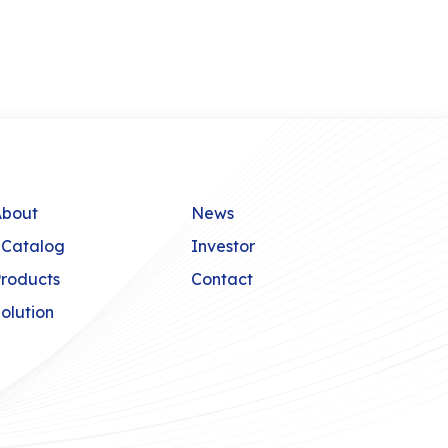
About
News
eCatalog
Investor
roducts
Contact
olution