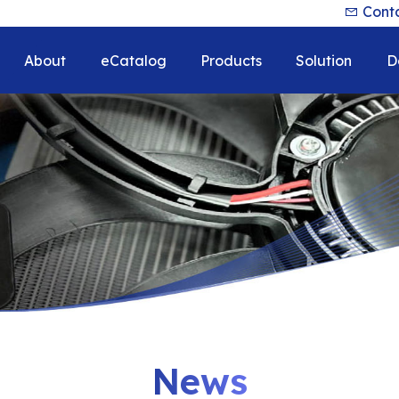
Cont
About
eCatalog
Products
Solution
D
About
Solution
N
History
Product Devel
R&D Test Equi
Mold and Tooli
Thailand
Plastic Injecti
Stamping
News
Shaft