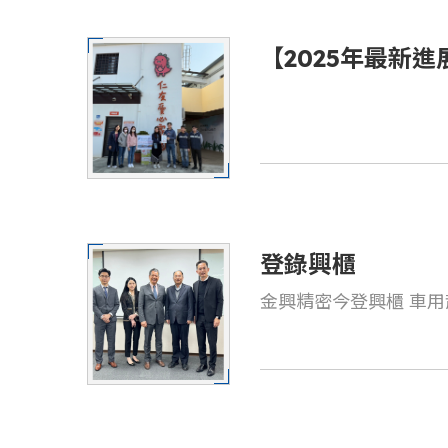
【2025年最新
們持續推動弱勢
區關懷
登錄興櫃
金興精密今登興櫃 車