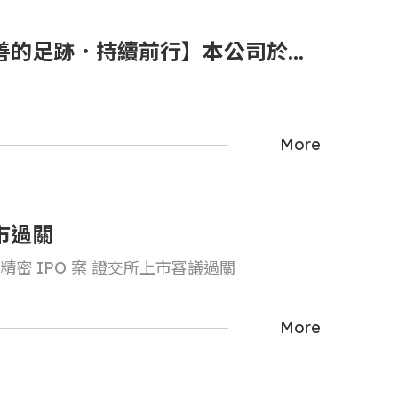
善的足跡．持續前行】本公司於
024年前積極投入公益行動，關懷社
每一角落
More
市過關
精密 IPO 案 證交所上市審議過關
More