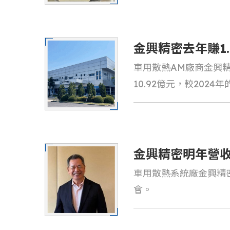
以「高效冷卻與智慧驅
車用風扇方案及跨領域
局切入AI移動載具供應
金興精密去年賺1.
車用散熱AM廠商金興精密
續拓新應用
10.92億元，較2024
率因素影響，毛利率由3
金興精密明年營
車用散熱系統廠金興精密(
無人機/AGV
會。