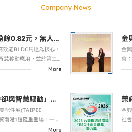
Wiring Harness
Company News
Automotive Wi
Carton manufa
餘0.82元，無人載
金
效能BLDC馬達為核心，
金興
品出貨
「
I智慧移動應用，並於第二
會：
品出貨，布局跨域高成長市
Sust
More
posit
經濟
推動
冷卻與智慧驅動」
榮
配件展(TAIPEI
金興
相
循
在世貿南港1館隆重登場，一連
社會
造商-金興精密(7732)
循環
More