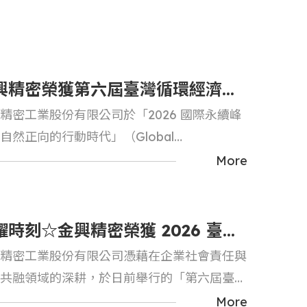
/
Online Shareholder
Social Participation
re Harness
Services
cturing
興精密榮獲第六屆臺灣循環經濟獎
精密工業股份有限公司於「2026 國際永續峰
ESG社會貢獻獎 – 潛力獎」
自然正向的行動時代」（Global
ainability Summit: Drive the Nature-
More
ive Transition）中， 榮獲第六屆臺灣循環
獎「ESG社會貢獻獎 – 潛力獎」，展現公司
低碳製程與資源...
耀時刻☆金興精密榮獲 2026 臺灣
精密工業股份有限公司憑藉在企業社會責任與
環經濟獎！
共融領域的深耕，於日前舉行的「第六屆臺灣
經濟獎」中榮獲 「ESG 社會貢獻獎」潛力
More