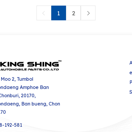
1
2
 Moo 2, Tumbol
P
ndaeng Amphoe Ban
S
honburi, 20170,
ndaeng, Ban bueng, Chon
170
8-192-581