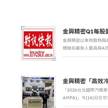
金興精密Q1每股盈
金興精密以車用散熱與高
具馬達Q2小量樣
積極拓展無人載具與A
季啟動無人載具馬達樣
場。
金興精密「高效
「2026台北國際汽機車零
AMPA展重棒亮
AMPA)」今(14)日
展出四天；車用散熱系統製