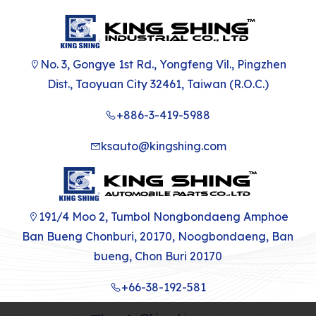
No. 3, Gongye 1st Rd., Yongfeng Vil., Pingzhen
Dist., Taoyuan City 32461, Taiwan (R.O.C.)
+886-3-419-5988
ksauto@kingshing.com
191/4 Moo 2, Tumbol Nongbondaeng Amphoe
Ban Bueng Chonburi, 20170, Noogbondaeng, Ban
bueng, Chon Buri 20170
+66-38-192-581