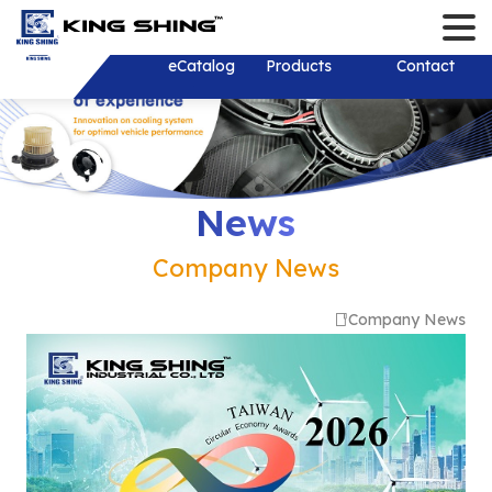
Contact
Language
Login/Register
English
About
eCatalog
Products
Solution
Download
News
Investor
Contact
繁體中文
About
Solution
New Products
Company New
Stakeholder
History
Product Develop
Recruit Talents
Financial Inf
Monthly Reve
R&D Test Equipm
Consolidated 
Shareholder 
Shareholder
News
Financial Rep
Mold and Tooling
Investor Conf
Corporate Go
ESG Sustainab
Corporate Sust
Company News
Thailand
Individual Ann
Development
Report (CSR)
Dividend distr
Report
Services&Sup
Plastic Injection
years
Sustainable 
Board of Dire
Company News
Practical Poli
Stamping
Contact Pers
Internal Audit
Environmental
Shaft
EFC Material
Important Reg
Social Partici
Wiring Harness/ 
Online Shareh
Wire Harness