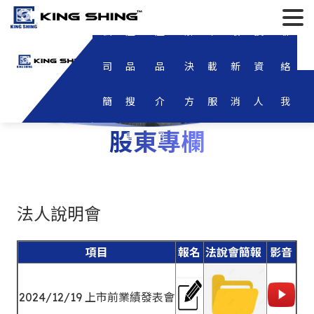
聯絡我們
語系
登入/註冊
公
產
產
解
下
最
投
聯
English
繁體中文
司
品
品
決
載
新
資
絡
簡
搜
介
方
服
消
人
我
股東專欄
關於我們
解決方案
最新產品
公司消息
利害關係人
介
尋
紹
案
務
息
專
們
歷史沿革
產品開發
招募人才
財務資訊
每月營收報告
區
R&D測試設備
合併每季財務
股東專欄
股東會資訊
法人說明會
泰國模具部門
個體年度財務
法人說明會
公司治理
董事會
塑膠射出成型
股利及股價資
功能性委員會
審計委員會
問答集
投資人問與答
項目
報名
法說會簡報
影音
沖壓
股務機構/投
薪酬委員會
內部稽核
2024/12/19 上市前業績發表會
軸心製造
重大訊息
ESG永續發展
永續報告書