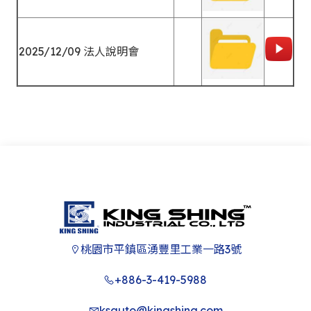
線組/汽車線組
股務事務e櫃
推動永續發展
公司治理相關
紙箱製造
永續環境
公司治理運作
公司治理主管
2025/12/09 法人說明會
社會回饋
獨立董事與內
師之溝通情形
誠信經營
資訊安全組織
桃園市平鎮區湧豐里工業一路3號
+886-3-419-5988
ksauto@kingshing.com